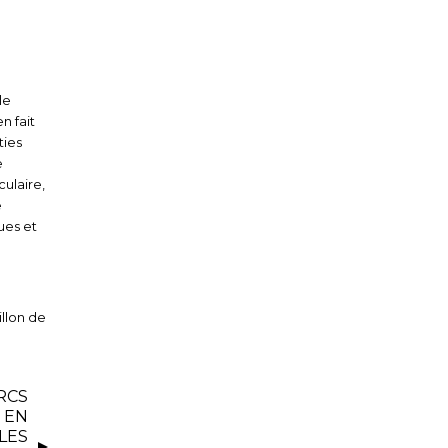
le
n fait
ties
e
culaire,
e
ues et
llon de
RCS
 EN
LES