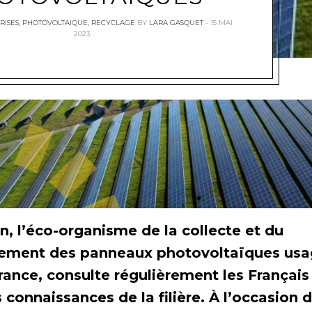
RISES
,
PHOTOVOLTAIQUE
,
RECYCLAGE
BY
LARA GASQUET
15 MAI
2023
n, l’éco-organisme de la collecte et du
tement des panneaux photovoltaïques us
rance, consulte régulièrement les Français
s connaissances de la filière. À l’occasion d