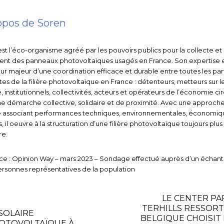
opos de Soren
st l’éco-organisme agréé par les pouvoirs publics pour la collecte et 
ent des panneaux photovoltaïques usagés en France. Son expertise e
ur majeur d’une coordination efficace et durable entre toutes les par
es de la filière photovoltaïque en France : détenteurs, metteurs sur l
 institutionnels, collectivités, acteurs et opérateurs de l’économie cir
e démarche collective, solidaire et de proximité. Avec une approch
e associant performances techniques, environnementales, économiq
s, il oeuvre à la structuration d’une filière photovoltaïque toujours plus
re.
rce : Opinion Way – mars 2023 – Sondage effectué auprès d’un échanti
rsonnes représentatives de la population
LE CENTER PA
TERHILLS RESSORT
 SOLAIRE
BELGIQUE CHOISIT 
OTOVOLTAÏQUE À