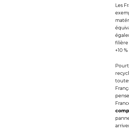
Les Fr
exempl
matér
équiv
égale
filièr
+10 % 
Pourt
recyc
toutes
França
pense
Franc
compt
pannea
arrive