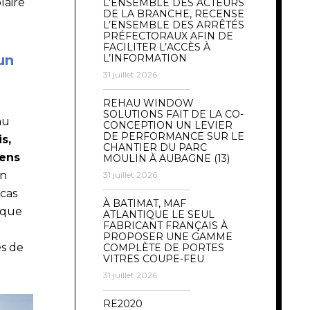
olaire
L’ENSEMBLE DES ACTEURS
DE LA BRANCHE, RECENSE
L’ENSEMBLE DES ARRÊTÉS
PRÉFECTORAUX AFIN DE
FACILITER L’ACCÈS À
un
L’INFORMATION
31 juillet 2026
REHAU WINDOW
SOLUTIONS FAIT DE LA CO-
au
CONCEPTION UN LEVIER
DE PERFORMANCE SUR LE
s,
CHANTIER DU PARC
sens
MOULIN À AUBAGNE (13)
un
31 juillet 2026
 cas
À BATIMAT, MAF
 que
ATLANTIQUE LE SEUL
FABRICANT FRANÇAIS À
PROPOSER UNE GAMME
és de
COMPLÈTE DE PORTES
VITRES COUPE-FEU
31 juillet 2026
RE2020