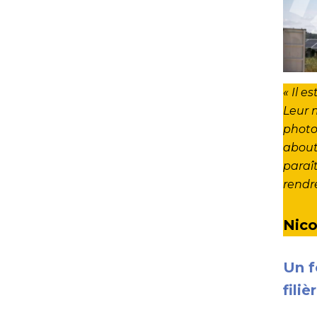
« Il e
Leur m
photo
about
paraît
rendr
Nico
Un f
fili