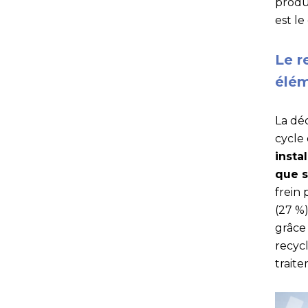
produc
est le
Le r
élém
La dé
cycle
insta
que s
frein 
(27 %
grâce 
recyc
trait