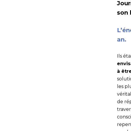
Jour
son 
L’én
an.
Ils ét
envis
à êtr
soluti
les pl
vérit
de ré
trave
consci
repen