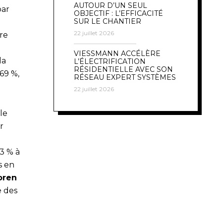
AUTOUR D’UN SEUL
par
OBJECTIF : L’EFFICACITÉ
SUR LE CHANTIER
22 juillet 2026
re
VIESSMANN ACCÉLÈRE
la
L’ÉLECTRIFICATION
RÉSIDENTIELLE AVEC SON
(69 %,
RÉSEAU EXPERT SYSTÈMES
22 juillet 2026
le
r
43 % à
s en
oren
e des