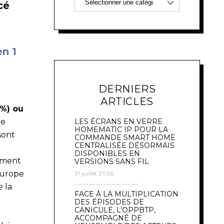
cé
en 1
DERNIERS
ARTICLES
 %) ou
te
LES ÉCRANS EN VERRE
HOMEMATIC IP POUR LA
sont
COMMANDE SMART HOME
CENTRALISÉE DÉSORMAIS
DISPONIBLES EN
ément
VERSIONS SANS FIL
Europe
31 juillet 2026
 la
FACE À LA MULTIPLICATION
DES ÉPISODES DE
CANICULE, L’OPPBTP,
ACCOMPAGNÉ DE