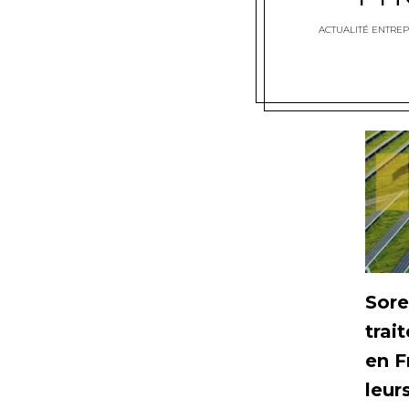
ACTUALITÉ ENTREP
Sore
trai
en F
leur