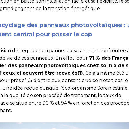
tion en baisse, son installation facile et sa flexibilité, le s
 grand gagnant de la transition énergétique.
ecyclage des panneaux photovoltaïques : 
ent central pour passer le cap
cision de s’équiper en panneaux solaires est confrontée 
 de vie de ces panneaux. En effet, pour
71 % des Françai
ller des panneaux photovoltaïques chez soi n’a de 
i ceux-ci peuvent être recyclés(1).
Cela a même été 
pour près d’1/3 d’entre eux pensant que ce n’était pas le
). Une idée reçue puisque l’éco-organisme Soren estime
à la qualité de son procédé de traitement, le taux de
lage se situe entre 90 % et 94 % en fonction des procéd
ement.