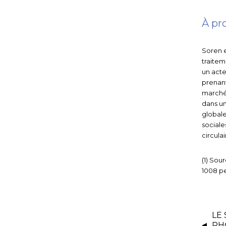
À pr
Soren e
traitem
un acte
prenant
marché,
dans un
global
sociale
circulai
(1) Sou
1008 pe
LE
PH