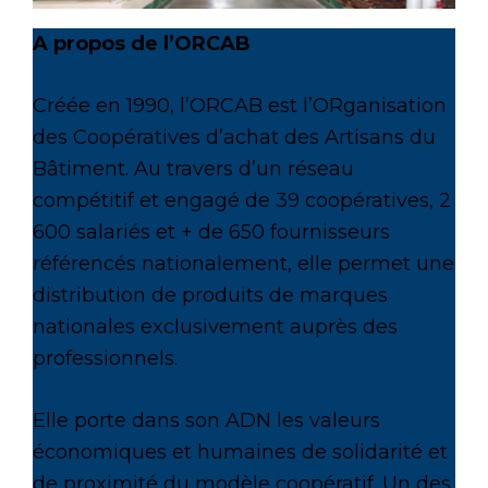
A propos de l’ORCAB
Créée en 1990, l’ORCAB est l’ORganisation
des Coopératives d’achat des Artisans du
Bâtiment. Au travers d’un réseau
compétitif et engagé de 39 coopératives, 2
600 salariés et + de 650 fournisseurs
référencés nationalement, elle permet une
distribution de produits de marques
nationales exclusivement auprès des
professionnels.
Elle porte dans son ADN les valeurs
économiques et humaines de solidarité et
de proximité du modèle coopératif. Un des