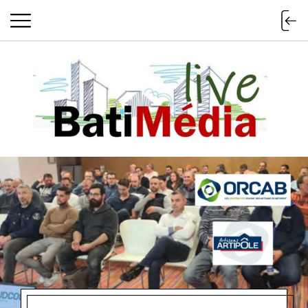
Batimedialiv