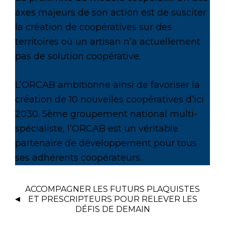
axes majeurs de son action est de susciter
la création de coopératives sur des
territoires où un artisan n’a actuellement
pas de solution coopérative.
L’ORCAB ambitionne ainsi de favoriser la
création de 10 nouvelles coopératives d’ici
2030. 5ème groupement national multi-
spécialiste, l’ORCAB est un véritable
partenaire de développement pour tous
ses adhérents coopérateurs.
ACCOMPAGNER LES FUTURS PLAQUISTES
ET PRESCRIPTEURS POUR RELEVER LES
DÉFIS DE DEMAIN