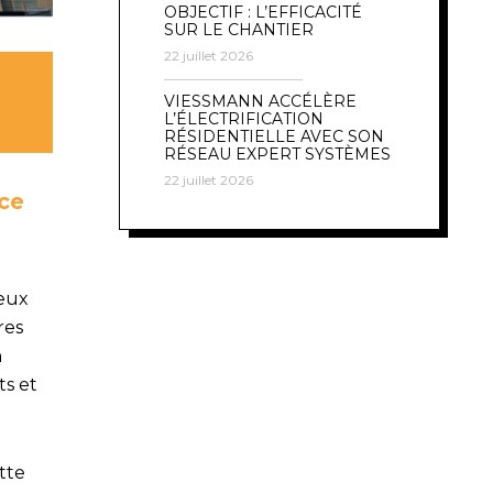
OBJECTIF : L’EFFICACITÉ
SUR LE CHANTIER
22 juillet 2026
VIESSMANN ACCÉLÈRE
L’ÉLECTRIFICATION
RÉSIDENTIELLE AVEC SON
RÉSEAU EXPERT SYSTÈMES
22 juillet 2026
nce
ieux
res
n
s et
ette