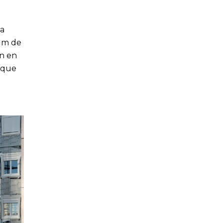
d
la
7 m de
on en
i que