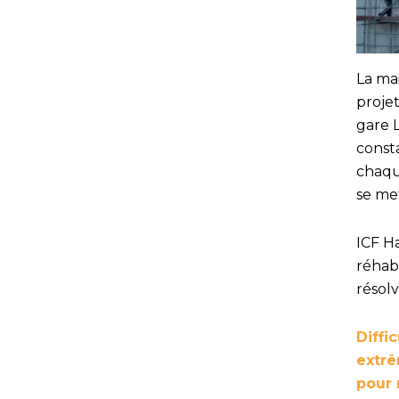
La mai
projet
gare L
const
chaqu
se me
ICF H
réhab
résol
Diffi
extrê
pour 