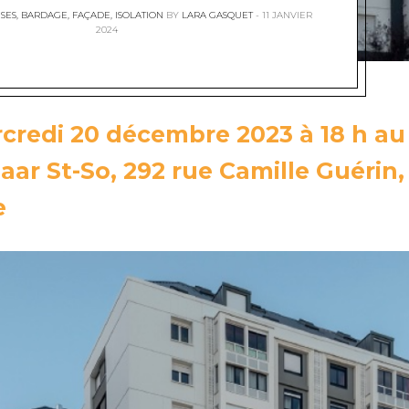
SES
,
BARDAGE
,
FAÇADE
,
ISOLATION
BY
LARA GASQUET
11 JANVIER
2024
credi 20 décembre 2023 à 18 h au
aar St-So, 292 rue Camille Guérin,
e