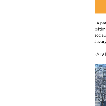
• À pa
bâtim
sociau
Javary
• À 19 