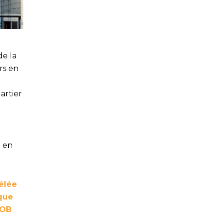
de la
rs en
artier
t en
vélée
ique
COB