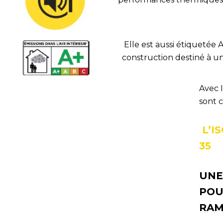
Elle est aussi étiquetée 
construction destiné à un
Avec I
sont c
L’I
35
UNE
POU
RAM