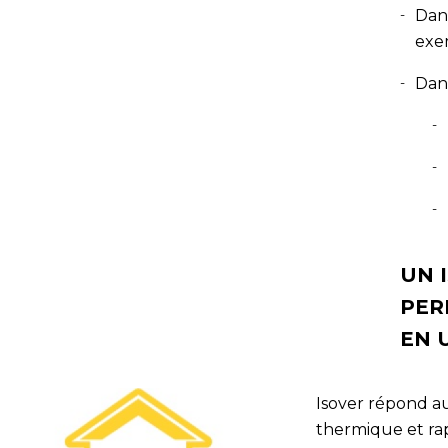
Dans
exe
Dan
UN 
PER
EN 
Isover répond au
thermique et rap