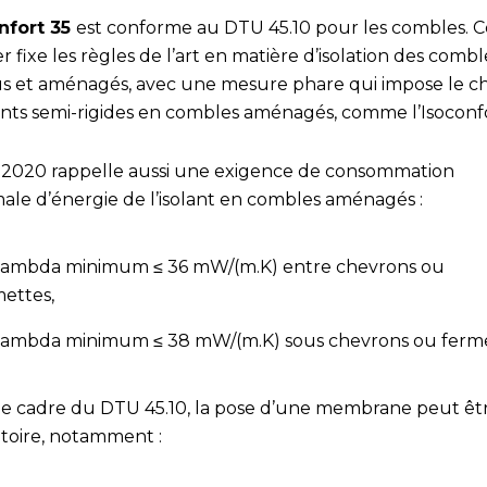
nfort 35
est conforme au DTU 45.10 pour les combles. C
r fixe les règles de l’art en matière d’isolation des combl
s et aménagés, avec une mesure phare qui impose le ch
lants semi-rigides en combles aménagés, comme l’Isoconf
 2020 rappelle aussi une exigence de consommation
ale d’énergie de l’isolant en combles aménagés :
lambda minimum ≤ 36 mW/(m.K) entre chevrons ou
mettes,
lambda minimum ≤ 38 mW/(m.K) sous chevrons ou ferm
le cadre du DTU 45.10, la pose d’une membrane peut êt
atoire, notamment :