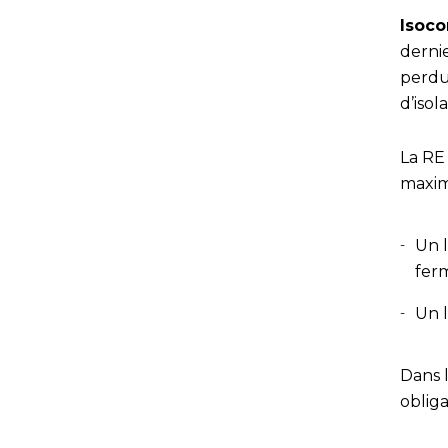
Isoco
dernie
perdu
d’iso
La RE
maxim
Un 
fer
Un 
Dans 
oblig