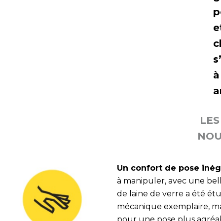
p
e
c
s
à
a
LES
NOU
Un confort de pose iné
à manipuler, avec une bel
de laine de verre a été é
mécanique exemplaire, man
pour une pose plus agréa