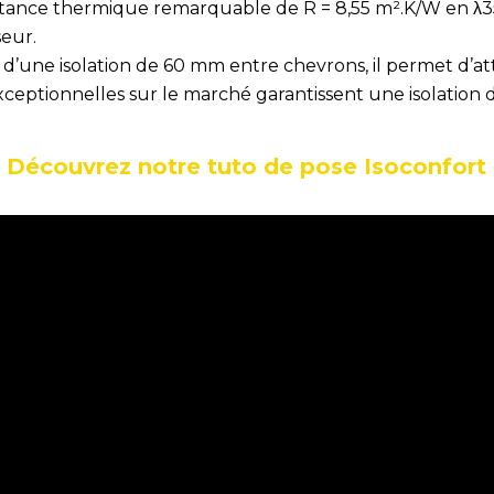
istance thermique remarquable de R = 8,55 m².K/W en λ3
seur.
une isolation de 60 mm entre chevrons, il permet d’att
eptionnelles sur le marché garantissent une isolation 
Découvrez notre tuto de pose Isoconfort