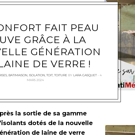
ONFORT FAIT PEAU
UVE GRÂCE À LA
e
ELLE GÉNÉRATION
LAINE DE VERRE !
ISES
,
BATIMAISON
,
ISOLATION
,
TOIT
,
TOITURE
BY
LARA GASQUET
4
MARS 2024
près la sortie de sa gamme
’isolants dotés de la nouvelle
énération de laine de verre