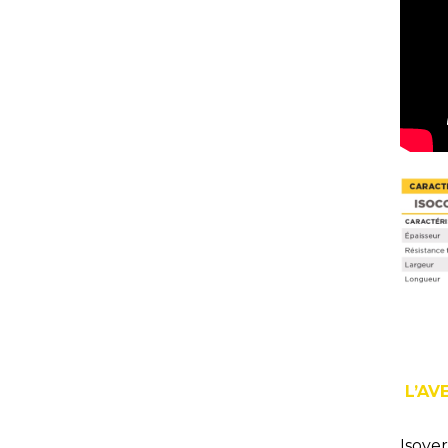
L’AV
Isove