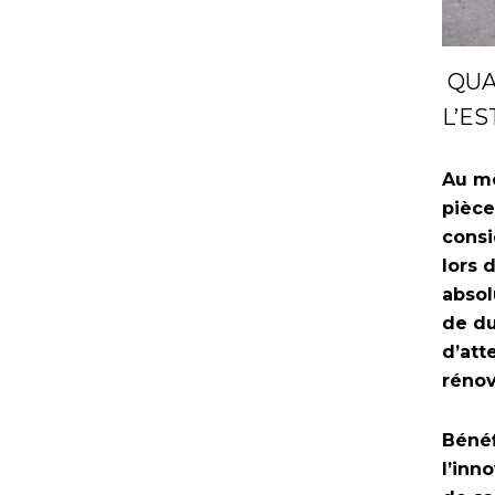
QUA
L’ES
Au mê
pièce
consi
lors 
absol
de du
d’att
rénov
Bénéf
l’inn