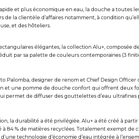
rapide et plus économique en eau, la douche a toutes le
s de la clientèle d’affaires notamment, à condition qu’ell
use, et des hôteliers.
rectangulaires élégantes, la collection Alu+, composée 
éduit par sa palette de couleurs contemporaines (3 finiti
to Palomba, designer de renom et Chief Design Officer 
n et une pomme de douche confort qui offrent deux fonc
ui permet de diffuser des gouttelettes d’eau ultrafines
n, la durabilité a été privilégiée. Alu+ a été créé à par
é à 84 % de matières recyclées. Totalement exempt de ch
d’une technologie d’économie d’eau intégrée à l’ensemb