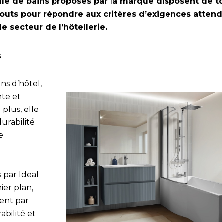
lle de bains proposés par la marque disposent de t
touts pour répondre aux critères d’exigences atten
le secteur de l’hôtellerie.
s
ins d’hôtel,
nte et
plus, elle
durabilité
e
 par Ideal
ier plan,
ent par
abilité et