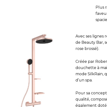
Plus 
faveur
spacie
Avec ses lignes 
de Beauty Bar, s
rose brossé).
Créée par Rober
douchette à mai
mode SilkRain, q
d’un spa.
Pour sa conceptio
qualité, compos
également doté 