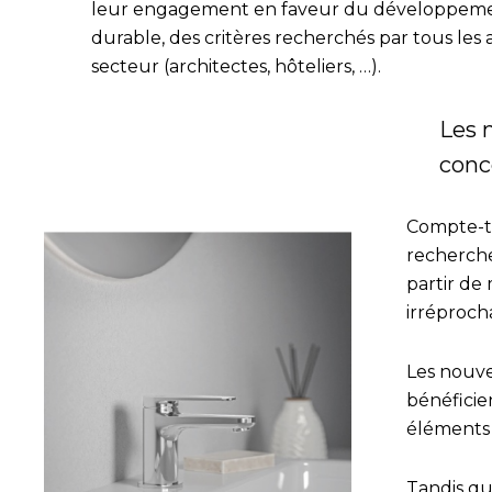
leur engagement en faveur du développem
durable, des critères recherchés par tous les
secteur (architectes, hôteliers, …).
Les 
conc
Compte-te
recherche
partir de 
irréproch
Les nouve
bénéficie
éléments 
Tandis qu