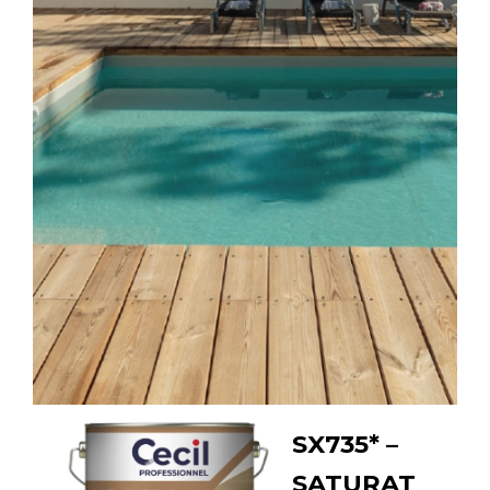
SX735* –
SATURAT