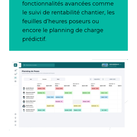
fonctionnalités avancées comme
le suivi de rentabilité chantier, les
feuilles d’heures poseurs ou
encore le planning de charge
prédictif.