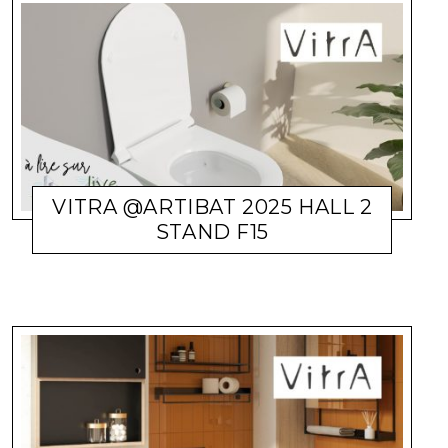
VITRA @ARTIBAT 2025 HALL 2
ACTUALITÉ ENTREPRISES
LARA GASQUET
30 SEPTEMBRE
STAND F15
2025