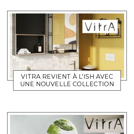
VITRA REVIENT À L’ISH AVEC
UNE NOUVELLE COLLECTION
ACTUALITÉS SALONS
LARA GASQUET
3 AVRIL 2023