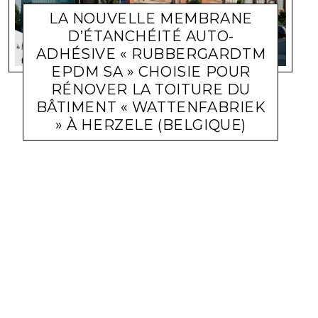
LA NOUVELLE MEMBRANE
D’ÉTANCHÉITÉ AUTO-
ADHÉSIVE « RUBBERGARDTM
EPDM SA » CHOISIE POUR
RÉNOVER LA TOITURE DU
BÂTIMENT « WATTENFABRIEK
» À HERZELE (BELGIQUE)
ETANCHÉITÉ
MEHDI BENRAMDANE
30 JANVIER 2024