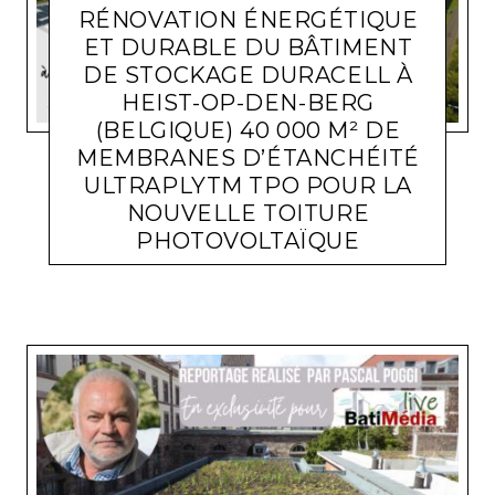
RÉNOVATION ÉNERGÉTIQUE
ET DURABLE DU BÂTIMENT
DE STOCKAGE DURACELL À
HEIST-OP-DEN-BERG
(BELGIQUE) 40 000 M² DE
MEMBRANES D’ÉTANCHÉITÉ
ULTRAPLYTM TPO POUR LA
NOUVELLE TOITURE
ACTUALITÉ ENTREPRISES
MEHDI BENRAMDANE
30 JANVIER
PHOTOVOLTAÏQUE
2024