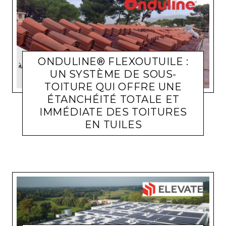
ONDULINE® FLEXOUTUILE :
UN SYSTÈME DE SOUS-
TOITURE QUI OFFRE UNE
ÉTANCHÉITÉ TOTALE ET
IMMÉDIATE DES TOITURES
EN TUILES
ACTUALITÉ ENTREPRISES
LARA GASQUET
17 JUILLET 2024