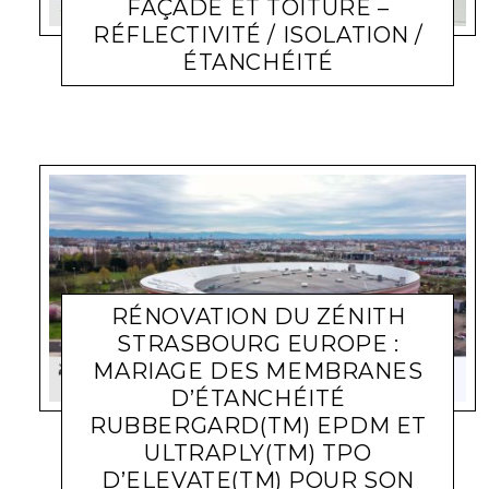
FAÇADE ET TOITURE –
RÉFLECTIVITÉ / ISOLATION /
ÉTANCHÉITÉ
ACTUALITÉ ENTREPRISES
LARA GASQUET
4 MARS 2024
RÉNOVATION DU ZÉNITH
STRASBOURG EUROPE :
MARIAGE DES MEMBRANES
D’ÉTANCHÉITÉ
RUBBERGARD(TM) EPDM ET
ULTRAPLY(TM) TPO
D’ELEVATE(TM) POUR SON