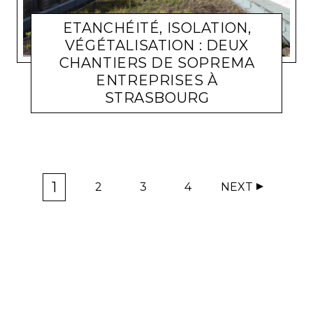
ETANCHÉITÉ, ISOLATION,
VÉGÉTALISATION : DEUX
CHANTIERS DE SOPREMA
ENTREPRISES À
STRASBOURG
ISOLATION
PASCAL POGGI
28 SEPTEMBRE 2023
1
2
3
4
NEXT