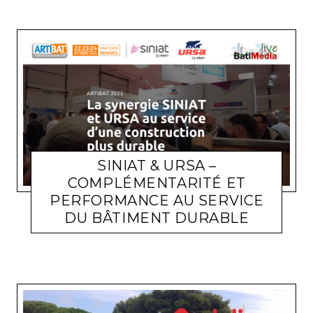
SINIAT & URSA –
COMPLÉMENTARITÉ ET
PERFORMANCE AU SERVICE
ACTUALITÉ ENTREPRISES
MICHEL SOUFIR
10 DÉCEMBRE
DU BÂTIMENT DURABLE
2025