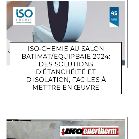
ISO-CHEMIE AU SALON
BATIMAT/EQUIPBAIE 2024:
DES SOLUTIONS
D’ÉTANCHÉITÉ ET
D’ISOLATION, FACILES À
METTRE EN ŒUVRE
ACTUALITÉ ENTREPRISES
LARA GASQUET
2 AOÛT 2024