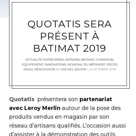
QUOTATIS SERA
PRÉSENT À
BATIMAT 2019
ACTUALITÉ ENTREPRISES
,
ARTISANS
,
BATIMAT
,
CHANTIERS
,
EQUIPEMENT
,
INNOVATIONS
,
MONDIAL DU BÂTIMENT
,
PIÈCES
D'EAU
,
RÉNOVATION
BY
MICHEL SOUFIR
23 OCTOBRE 2019
Quotatis
présentera son
partenariat
avec Leroy Merlin
autour de la pose des
produits vendus en magasin par son
réseau d’artisans qualifiés. L’occasion aussi
d’assister à la démonstration des outils