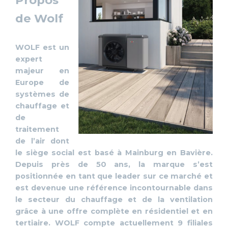
de Wolf
WOLF est un
expert
majeur en
Europe de
systèmes de
chauffage et
de
traitement
de l’air dont
le siège social est basé à Mainburg en Bavière.
Depuis près de 50 ans, la marque s’est
positionnée en tant que leader sur ce marché et
est devenue une référence incontournable dans
le secteur du chauffage et de la ventilation
grâce à une offre complète en résidentiel et en
tertiaire. WOLF compte actuellement 9 filiales