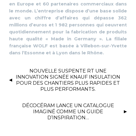
en Europe et 60 partenaires commerciaux dans
le monde. L’entreprise dispose d’une base solide
avec un chiffre d’affaires qui dépasse 362
millions d’euros et 1 982 personnes qui oeuvrent
quotidiennement pour la fabrication de produits
haute qualité « Made in Germany ». La filiale
française WOLF est basée à Villebon-sur-Yvette
dans l’Essonne et à Lyon dans le Rhône.
NOUVELLE SUSPENTE RT UNE
INNOVATION SIGNÉE KNAUF INSULATION
POUR DES CHANTIERS PLUS RAPIDES ET
PLUS PERFORMANTS.
DÉCOCÉRAM LANCE UN CATALOGUE
IMAGINÉ COMME UN GUIDE
D’INSPIRATION…