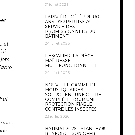
31 juillet 2026
LARIVIÈRE CÉLÈBRE 80
ber
ANS D’EXPERTISE AU
SERVICE DES
PROFESSIONNELS DU
BÂTIMENT
24 juillet 2026
i et
’ai
L’ESCALIER, LA PIÈCE
jets
MAÎTRESSE
MULTIFONCTIONNELLE
Fabre
24 juillet 2026
NOUVELLE GAMME DE
MOUSTIQUAIRES
SOPROPEN : UNE OFFRE
hui
COMPLÈTE POUR UNE
PROTECTION FIABLE
CONTRE LES INSECTES
23 juillet 2026
mation
BATIMAT 2026 – STANLEY ®
one.
RENFORCE SON OFFRE