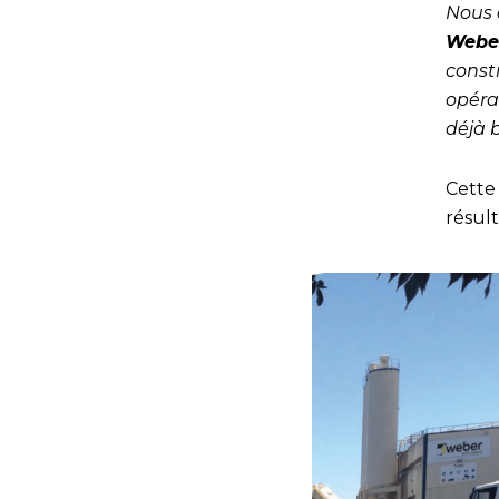
Nous 
Webe
constr
opéra
déjà 
Cette
résult