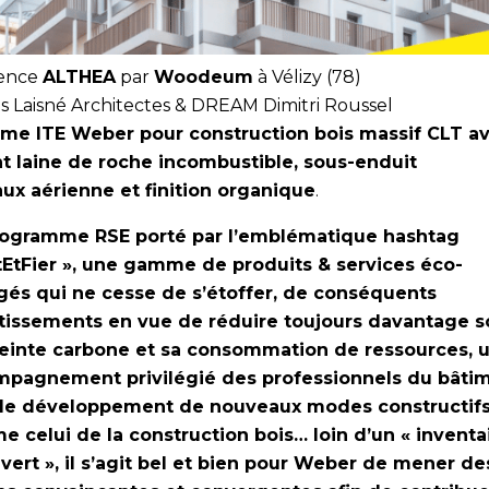
dence
ALTHEA
par
Woodeum
à Vélizy (78)
as Laisné Architectes & DREAM Dimitri Roussel
me ITE Weber pour construction bois massif CLT a
nt laine de roche incombustible, sous-enduit
aux aérienne et finition organique
.
ogramme RSE porté par l’emblématique hashtag
tEtFier », une gamme de produits & services éco-
és qui ne cesse de s’étoffer, de conséquents
tissements en vue de réduire toujours davantage s
inte carbone et sa consommation de ressources, 
pagnement privilégié des professionnels du bâti
le développement de nouveaux modes constructifs
 celui de la construction bois… loin d’un « inventa
évert », il s’agit bel et bien pour Weber de mener de