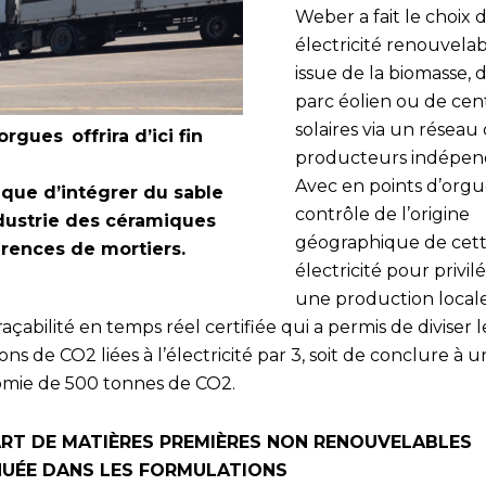
Weber a fait le choix 
électricité renouvela
issue de la biomasse, 
parc éolien ou de cen
solaires via un réseau
rgues offrira d’ici fin
producteurs indépen
Avec en points d’orgu
nique d’intégrer du sable
contrôle de l’origine
ndustrie des céramiques
géographique de ce
érences de mortiers.
électricité pour privil
une production locale
açabilité en temps réel certifiée qui a permis de diviser l
ons de CO2 liées à l’électricité par 3, soit de conclure à 
mie de 500 tonnes de CO2.
ART DE MATIÈRES PREMIÈRES NON RENOUVELABLES
NUÉE DANS LES FORMULATIONS