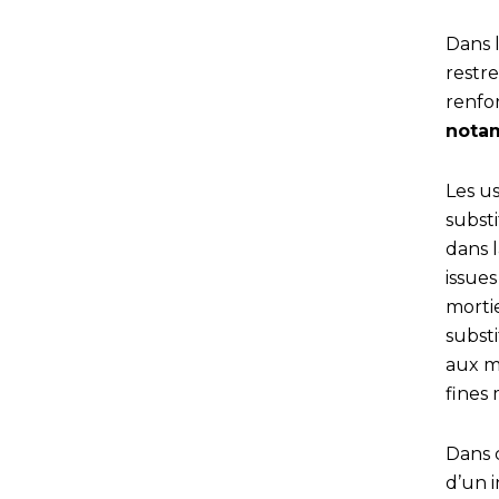
Dans 
restr
renfo
nota
Les u
substi
dans l
issues
mortie
subst
aux m
fines 
Dans 
d’un 