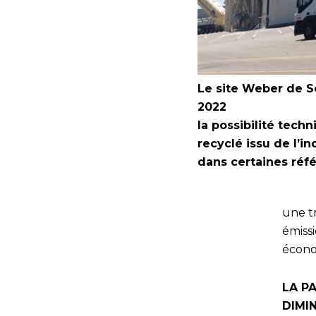
Le site Weber de So
2022
la possibilité tech
recyclé issu de l’i
dans certaines réf
une tr
émissi
écono
LA P
DIMI