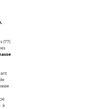
,
s (77)
ées
masse
uant
 de
asse.
cié
e à