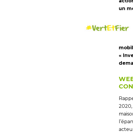
actio
un mo
mobil
« Inv
demai
WEB
CON
Rappe
2020, 
maiso
l’épa
acteur