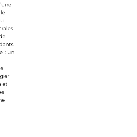
d’une
ble
du
trales
 de
dants.
e : un
tte
égier
 et
es
une