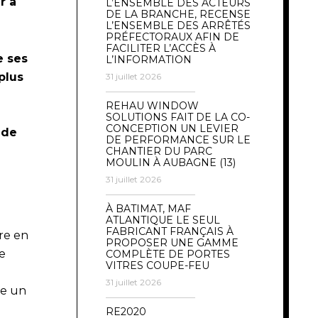
r à
L’ENSEMBLE DES ACTEURS
DE LA BRANCHE, RECENSE
L’ENSEMBLE DES ARRÊTÉS
PRÉFECTORAUX AFIN DE
FACILITER L’ACCÈS À
e ses
L’INFORMATION
plus
31 juillet 2026
REHAU WINDOW
SOLUTIONS FAIT DE LA CO-
CONCEPTION UN LEVIER
 de
DE PERFORMANCE SUR LE
CHANTIER DU PARC
MOULIN À AUBAGNE (13)
31 juillet 2026
À BATIMAT, MAF
ATLANTIQUE LE SEUL
FABRICANT FRANÇAIS À
re en
PROPOSER UNE GAMME
ne
COMPLÈTE DE PORTES
VITRES COUPE-FEU
31 juillet 2026
re un
RE2020