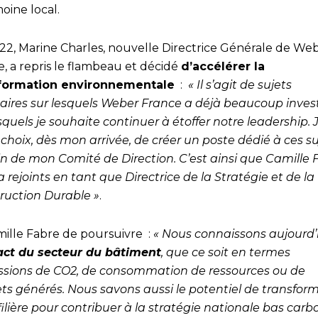
oine local.
22, Marine Charles, nouvelle Directrice Générale de We
, a repris le flambeau et décidé
d’accélérer la
formation environnementale
:
« Il s’agit de sujets
itaires sur lesquels Weber France a déjà beaucoup invest
squels je souhaite continuer à étoffer notre leadership. J
e choix, dès mon arrivée, de créer un poste dédié à ces su
in de mon Comité de Direction. C’est ainsi que Camille 
 rejoints en tant que Directrice de la Stratégie et de la
ruction Durable »
.
mille Fabre de poursuivre :
« Nous connaissons aujourd’
act du secteur du bâtiment
, que ce soit en termes
ssions de CO2, de consommation de ressources ou de
ts générés. Nous savons aussi le potentiel de transfor
filière pour contribuer à la stratégie nationale bas carb