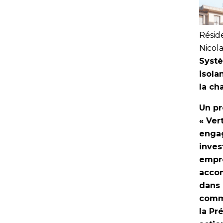
Rési
Nicol
Systè
isola
la ch
Un pr
« Ver
engag
inves
empre
accom
dans 
comme
la Pr