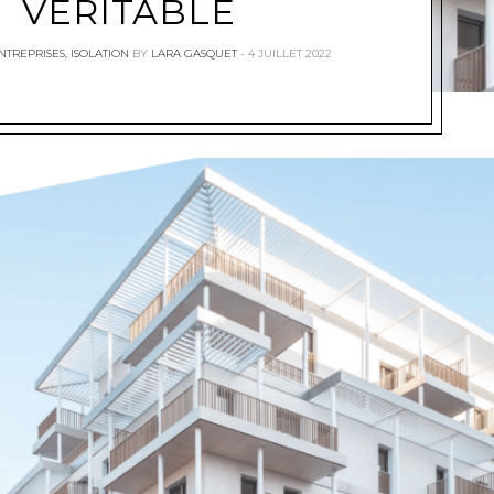
VÉRITABLE
NTREPRISES
,
ISOLATION
BY
LARA GASQUET
4 JUILLET 2022