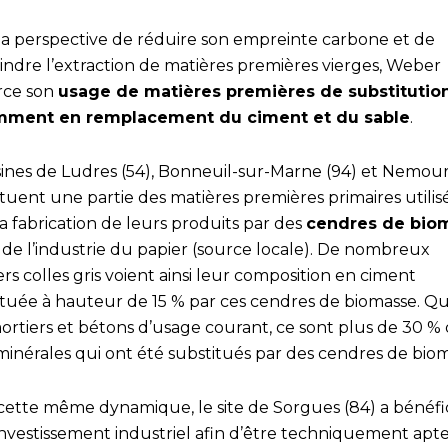
la perspective de réduire son empreinte carbone et de
eindre l’extraction de matières premières vierges, Weber
rce son
usage de matières premières de substitution
mment en remplacement du ciment et du sable
.
sines de Ludres (54), Bonneuil-sur-Marne (94) et Nemour
tuent une partie des matières premières primaires utilis
a fabrication de leurs produits par des
cendres de bio
 de l’industrie du papier (source locale). De nombreux
rs colles gris voient ainsi leur composition en ciment
ituée à hauteur de 15 % par ces cendres de biomasse. Q
ortiers et bétons d’usage courant, ce sont plus de 30 %
minérales qui ont été substitués par des cendres de biom
cette même dynamique, le site de Sorgues (84) a bénéfi
investissement industriel afin d’être techniquement apt