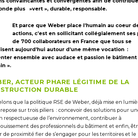
ns convaincantes et convergentes afin de contribue
nde plus »vert », durable, responsable.
Et parce que Weber place l’humain au coeur d
actions, c’est en sollicitant collégialement ses 
de 700 collaborateurs en France que tous se
isent aujourd’hui autour d’une même vocation :
enter ensemble avec audace et passion le bâtiment
n ».
ER, ACTEUR PHARE LÉGITIME DE LA
STRUCTION DURABLE
lons que la politique RSE de Weber, déjà mise en lumiè
repose sur trois piliers : concevoir des solutions pour u
n respectueuse de l’environnement, contribuer à
nouissement des professionnels du bâtiment et enfin, êt
 de proximité fier de s’engager pour les territoires et le