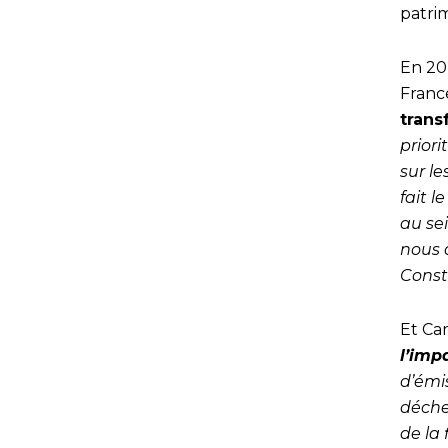
patrim
En 20
France
trans
prior
sur le
fait l
au se
nous a
Const
Et Ca
l’imp
d’émi
déche
de la 