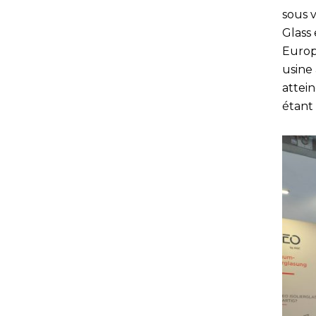
sous v
Glass 
Europ
usine 
attei
étant 