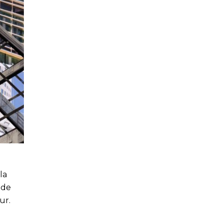
la
ide
ur.