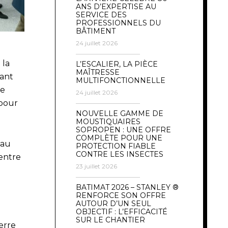
ANS D’EXPERTISE AU
SERVICE DES
PROFESSIONNELS DU
BÂTIMENT
24 juillet 2026
 la
L’ESCALIER, LA PIÈCE
MAÎTRESSE
rant
MULTIFONCTIONNELLE
de
24 juillet 2026
 pour
NOUVELLE GAMME DE
MOUSTIQUAIRES
SOPROPEN : UNE OFFRE
COMPLÈTE POUR UNE
 au
PROTECTION FIABLE
CONTRE LES INSECTES
Centre
23 juillet 2026
BATIMAT 2026 – STANLEY ®
RENFORCE SON OFFRE
AUTOUR D’UN SEUL
OBJECTIF : L’EFFICACITÉ
SUR LE CHANTIER
erre