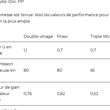
vité. Doc. PP
omesse est tenue. Voici les valeurs de performance pour 
n la plus simple.
Double vitrage
Fineo
Triple Vit
r U en
1,1
0,7
0,7
.K
mission
euse en
80
80
65
ur de gain
aleur
0,76
0,62
0,52
e