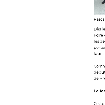
Pasca
Dès le
Foire
les d
porte
leur i
Comme
début 
de Pre
Le le
Cette 