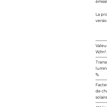
émissi
La pr
versio
Valeu
W/m²
Trans
lumin
%
Facte
de ch
solair