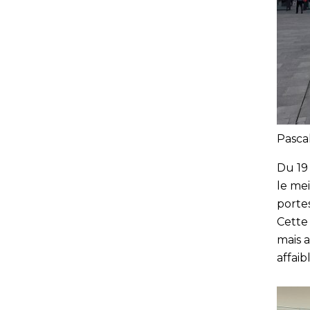
Pasca
Du 19
le mei
portes
Cette
mais 
affai